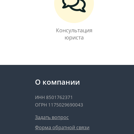
Консультация
юриста
О компании
ИНН 8501762371
ОГРН 1175029690043
Задать вопрос
Форма обратной связи