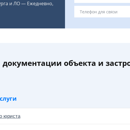
урга и ЛО — Ежедневно,
 документации объекта и заст
слуги
о юриста