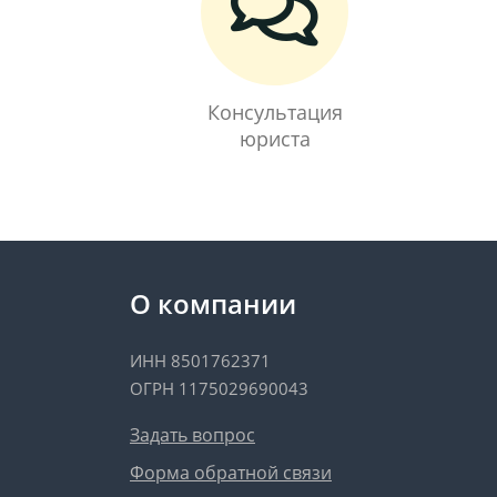
Консультация
юриста
О компании
ИНН 8501762371
ОГРН 1175029690043
Задать вопрос
Форма обратной связи