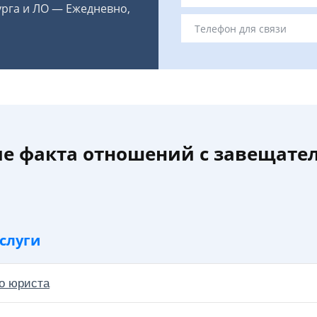
урга и ЛО — Ежедневно,
е факта отношений с завещате
слуги
о юриста