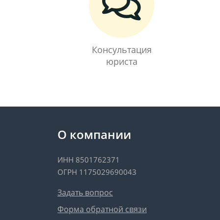
Консультация
юриста
О компании
ИНН 8501762371
ОГРН 1175029690043
Задать вопрос
Форма обратной связи