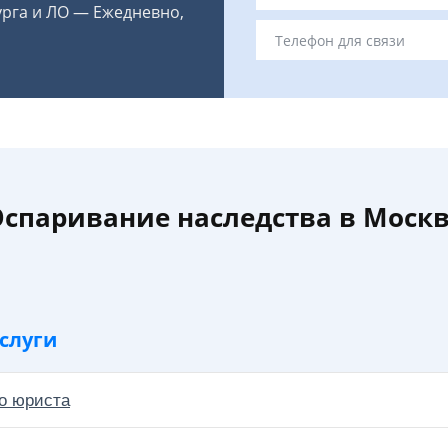
урга и ЛО — Ежедневно,
спаривание наследства в Моск
слуги
о юриста