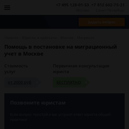
+7 495 128-01-53
+7 812 602-75-21
Москва
Санкт-Петербург
Задать вопрос
-
-
-
Главная
Юристы и адвокаты
Москва
Миграция
Помощь в постановке на миграционный
учет в Москве
Стоимость
Первичная консультация
услуг
юриста
от 2000 руб
БЕСПЛАТНО
Позвоните юристам
Если вопрос простой и вас устроит ответ юриста общей
практики