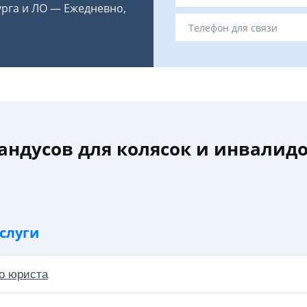
урга и ЛО — Ежедневно,
андусов для колясок и инвалидо
слуги
о юриста