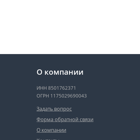
О компании
ИНН 8501762371
ОГРН 1175029690043
Задать вопрос
Форма обратной связи
О компании