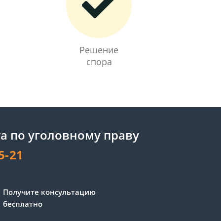
Решение
спора
а по уголовному праву
5-21
Сергей - юрист-консультант
Получите консультацию
Здравствуйте! Я дежурный
бесплатно
юрист-консультант сайта,
Сергей Юрьевич