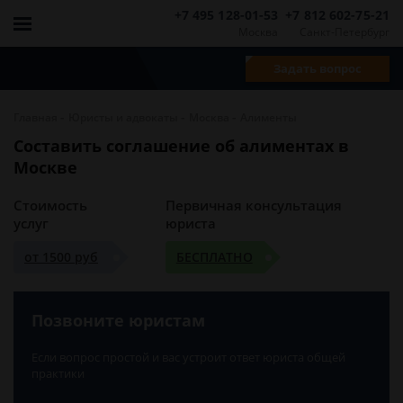
+7 495 128-01-53
+7 812 602-75-21
Москва
Санкт-Петербург
Задать вопрос
-
-
-
Главная
Юристы и адвокаты
Москва
Алименты
Составить соглашение об алиментах в
Москве
Стоимость
Первичная консультация
услуг
юриста
от 1500 руб
БЕСПЛАТНО
Позвоните юристам
Если вопрос простой и вас устроит ответ юриста общей
практики