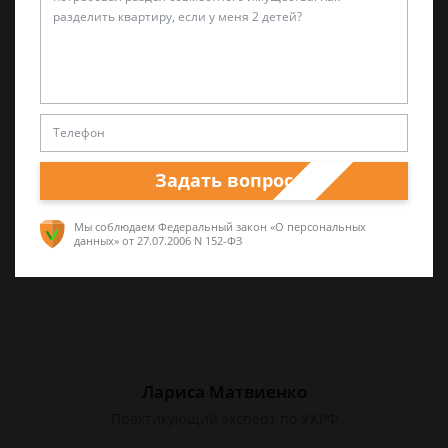
Валерий Виноградов
Старший юрист
Опыт работы частной практики почти 12 лет.
Большой стаж службы в следственных
Задать вопрос
органах.
Мы соблюдаем Федеральный закон «О персональных
данных»
от 27.07.2006 N 152-ФЗ
Лариса Матвиенко
Практикующий эксперт по УКРФ