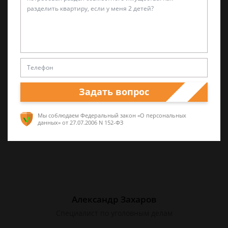
Валерий Виноградов
Старший юрист
Опыт работы частной практики почти 12 лет.
Большой стаж службы в следственных
Задать вопрос
органах.
Мы соблюдаем Федеральный закон «О персональных
данных»
от 27.07.2006 N 152-ФЗ
Александр Захаров
Специалист по уголовным делам