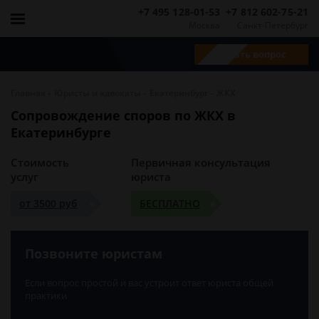
+7 495 128-01-53
+7 812 602-75-21
Москва
Санкт-Петербург
Задать вопрос
-
-
-
Главная
Юристы и адвокаты
Екатеринбург
ЖКХ
Сопровождение споров по ЖКХ в
Екатеринбурге
Стоимость
Первичная консультация
услуг
юриста
от 3500 руб
БЕСПЛАТНО
Позвоните юристам
Если вопрос простой и вас устроит ответ юриста общей
практики