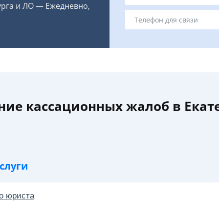
урга и ЛО — Ежедневно,
ние кассационных жалоб в Екат
слуги
о юриста