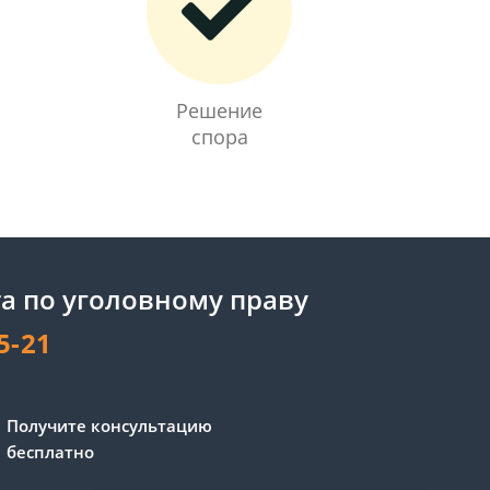
Решение
спора
а по уголовному праву
5-21
Сергей - юрист-консультант
Получите консультацию
Здравствуйте! Я дежурный
бесплатно
юрист-консультант сайта,
Сергей Юрьевич