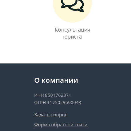
Консультация
юриста
О компании
ИНН 8501762371
ОГРН 1175029690043
Задать вопрос
Форма обратной связи