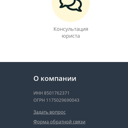
Консультация
юриста
О компании
ИНН 8501762371
ОГРН 1175029690043
Задать вопрос
Форма обратной связи