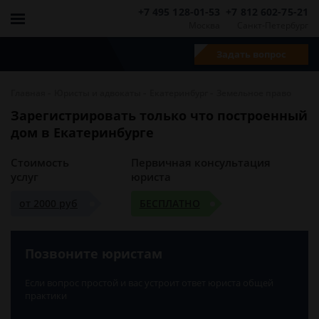
+7 495 128-01-53
+7 812 602-75-21
Москва
Санкт-Петербург
Задать вопрос
-
-
-
Главная
Юристы и адвокаты
Екатеринбург
Земельное право
Зарегистрировать только что построенный
дом в Екатеринбурге
Стоимость
Первичная консультация
услуг
юриста
от 2000 руб
БЕСПЛАТНО
Позвоните юристам
Если вопрос простой и вас устроит ответ юриста общей
практики