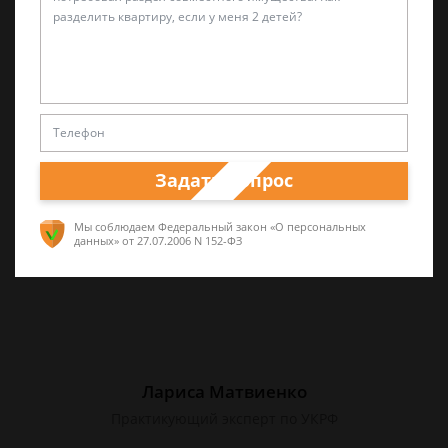
Валерий Виноградов
Старший юрист
Опыт работы частной практики почти 12 лет.
Большой стаж службы в следственных
Задать вопрос
органах.
Мы соблюдаем Федеральный закон «О персональных
данных»
от 27.07.2006 N 152-ФЗ
Лариса Матвиенко
Практикующий эксперт по УКРФ