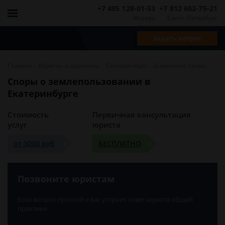
+7 495 128-01-53
+7 812 602-75-21
Москва
Санкт-Петербург
Задать вопрос
-
-
-
Главная
Юристы и адвокаты
Екатеринбург
Земельное право
Споры о землепользовании в
Екатеринбурге
Стоимость
Первичная консультация
услуг
юриста
от 3000 руб
БЕСПЛАТНО
Позвоните юристам
Если вопрос простой и вас устроит ответ юриста общей
практики