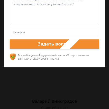
Лариса Матвиенко
Практикующий эксперт по УКРФ
Уголовные дела (суд, следствие) любой
сложности. Четкое правдивое изложение
перспектив спора и грамотная работа по
Задать вопрос
сбору доказательств. Работа на результат.
Мы соблюдаем Федеральный закон «О персональных
данных»
от 27.07.2006 N 152-ФЗ
Валерий Виноградов
Старший юрист