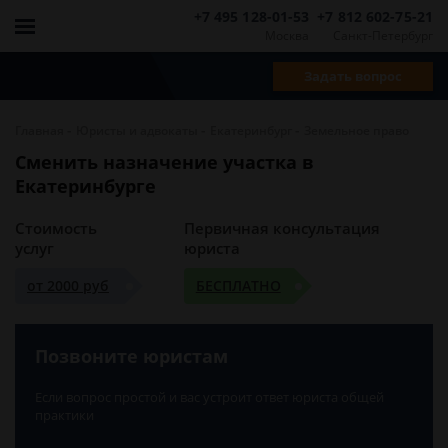
+7 495 128-01-53
+7 812 602-75-21
Москва
Санкт-Петербург
Задать вопрос
-
-
-
Главная
Юристы и адвокаты
Екатеринбург
Земельное право
Сменить назначение участка в
Екатеринбурге
Стоимость
Первичная консультация
услуг
юриста
от 2000 руб
БЕСПЛАТНО
Позвоните юристам
Если вопрос простой и вас устроит ответ юриста общей
практики