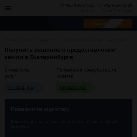
+7 495 128-01-53
+7 812 602-75-21
Москва
Санкт-Петербург
Задать вопрос
-
-
-
Главная
Юристы и адвокаты
Екатеринбург
Земельное право
Получить решение о предоставлении
земли в Екатеринбурге
Стоимость
Первичная консультация
услуг
юриста
от 2500 руб
БЕСПЛАТНО
Позвоните юристам
Если вопрос простой и вас устроит ответ юриста общей
практики