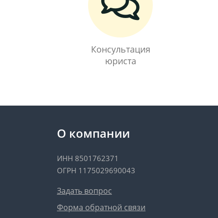
Консультация
юриста
О компании
ИНН 8501762371
ОГРН 1175029690043
Задать вопрос
Форма обратной связи