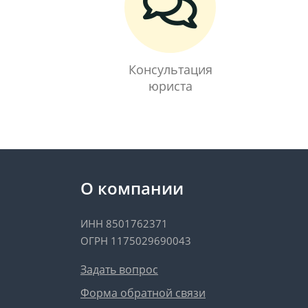
Консультация
юриста
О компании
ИНН 8501762371
ОГРН 1175029690043
Задать вопрос
Форма обратной связи