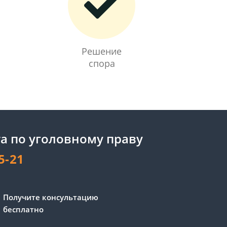
Решение
спора
а по уголовному праву
5-21
Сергей - юрист-консультант
Получите консультацию
Здравствуйте! Я дежурный
бесплатно
юрист-консультант сайта,
Сергей Юрьевич