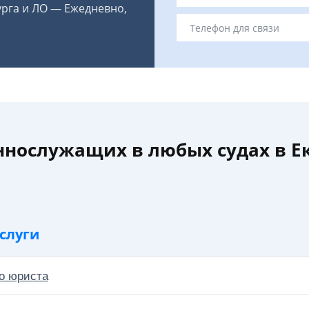
урга и ЛО — Ежедневно,
ннослужащих в любых судах в Е
слуги
о юриста