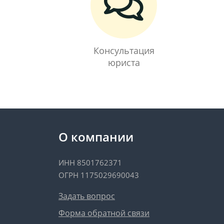
Консультация
юриста
О компании
ИНН 8501762371
ОГРН 1175029690043
Задать вопрос
Форма обратной связи