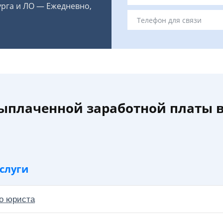
урга и ЛО — Ежедневно,
ыплаченной заработной платы в
слуги
о юриста