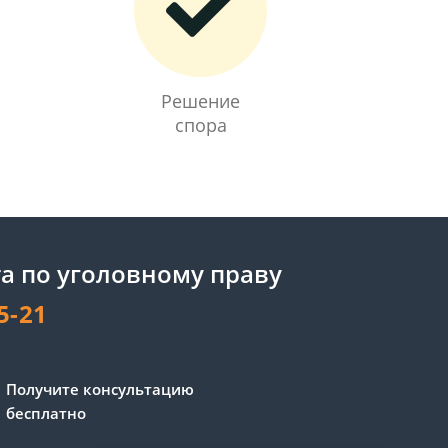
Решение
спора
а по уголовному праву
5-21
Сергей - юрист-консультант
Получите консультацию
Здравствуйте! Я дежурный
бесплатно
юрист-консультант сайта,
Сергей Юрьевич