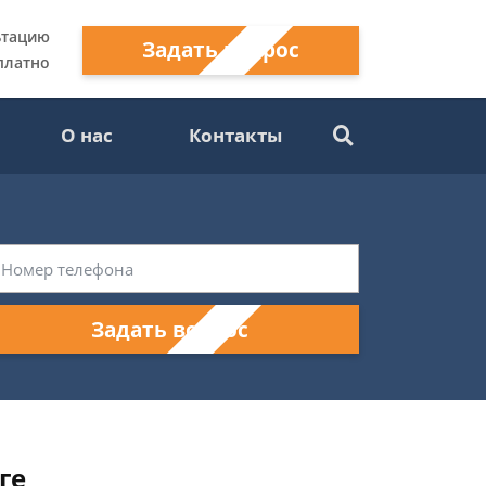
ьтацию
Задать вопрос
платно
О нас
Контакты
Задать вопрос
ге