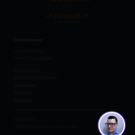
Москва
+7 812 602-75-21
Санкт-Петербург
О компании
ИНН 8501762371
ОГРН 1175029690043
Задать вопрос
Форма обратной связи
О компании
Сергей - юрист-консультант
Контакты
Здравствуйте! Я дежурный юрист-
консультант сайта, Сергей Юрьевич
Вакансии
Карта сайта
1
Обработка персональных данных