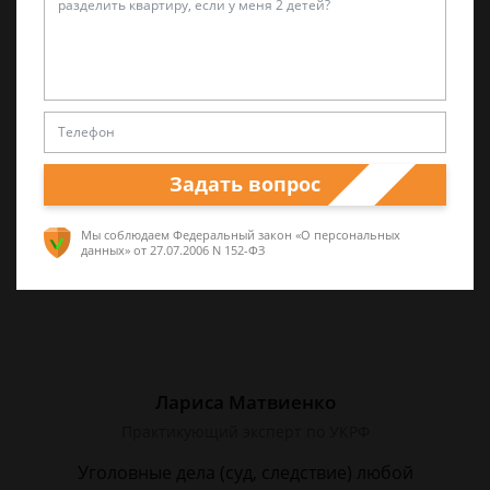
Валерий Виноградов
Старший юрист
Опыт работы частной практики почти 12 лет.
Большой стаж службы в следственных
органах.
Задать вопрос
Мы соблюдаем Федеральный закон «О персональных
данных»
от 27.07.2006 N 152-ФЗ
Лариса Матвиенко
Практикующий эксперт по УКРФ
Уголовные дела (суд, следствие) любой