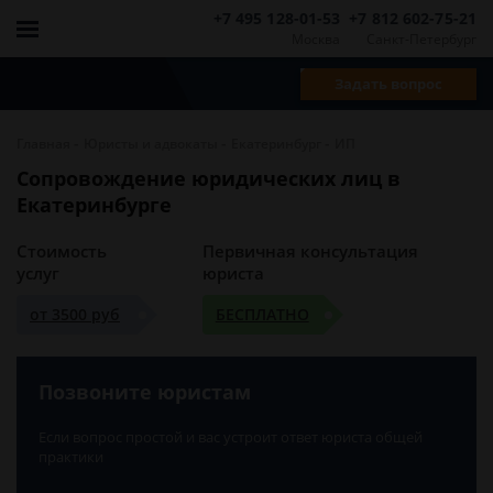
+7 495 128-01-53
+7 812 602-75-21
Москва
Санкт-Петербург
Задать вопрос
-
-
-
Главная
Юристы и адвокаты
Екатеринбург
ИП
Сопровождение юридических лиц в
Екатеринбурге
Стоимость
Первичная консультация
услуг
юриста
от 3500 руб
БЕСПЛАТНО
Позвоните юристам
Если вопрос простой и вас устроит ответ юриста общей
практики