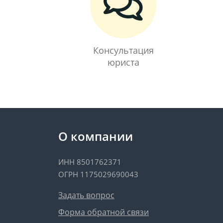
Консультация
юриста
О компании
ИНН 8501762371
ОГРН 1175029690043
Задать вопрос
Форма обратной связи