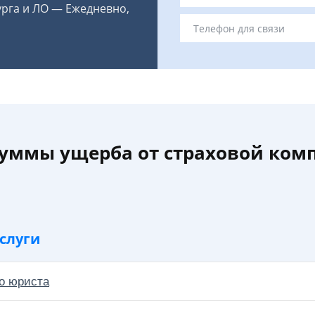
урга и ЛО — Ежедневно,
уммы ущерба от страховой комп
слуги
о юриста