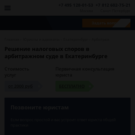
+7 495 128-01-53
+7 812 602-75-21
Москва
Санкт-Петербург
Задать вопрос
-
-
-
Главная
Юристы и адвокаты
Екатеринбург
Арбитраж
Решение налоговых споров в
арбитражном суде в Екатеринбурге
Стоимость
Первичная консультация
услуг
юриста
от 2000 руб
БЕСПЛАТНО
Позвоните юристам
Если вопрос простой и вас устроит ответ юриста общей
практики