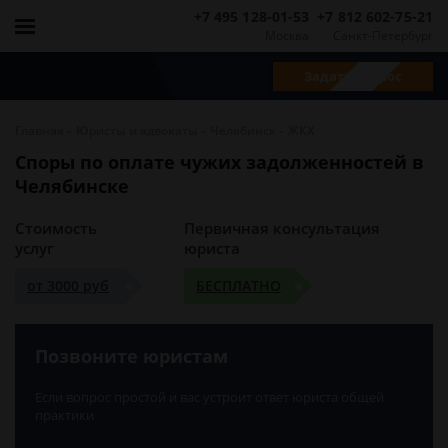
+7 495 128-01-53
+7 812 602-75-21
Москва
Санкт-Петербург
Задать вопрос
-
-
-
Главная
Юристы и адвокаты
Челябинск
ЖКХ
Споры по оплате чужих задолженностей в
Челябинске
Стоимость
Первичная консультация
услуг
юриста
от 3000 руб
БЕСПЛАТНО
Позвоните юристам
Если вопрос простой и вас устроит ответ юриста общей
практики