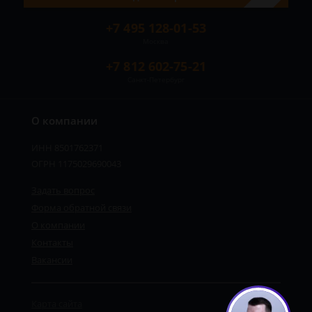
+7 495 128-01-53
Москва
+7 812 602-75-21
Санкт-Петербург
О компании
ИНН 8501762371
ОГРН 1175029690043
Задать вопрос
Форма обратной связи
О компании
Сергей - юрист-консультант
Контакты
Здравствуйте! Я дежурный юрист-
консультант сайта, Сергей Юрьевич
Вакансии
Карта сайта
1