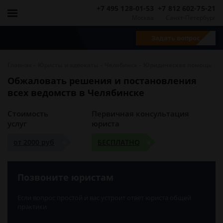
+7 495 128-01-53
+7 812 602-75-21
Москва
Санкт-Петербург
Задать вопрос
-
-
-
Главная
Юристы и адвокаты
Челябинск
Юридическая помощь
Обжаловать решения и постановления
всех ведомств в Челябинске
Стоимость
Первичная консультация
услуг
юриста
от 2000 руб
БЕСПЛАТНО
Позвоните юристам
Если вопрос простой и вас устроит ответ юриста общей
практики