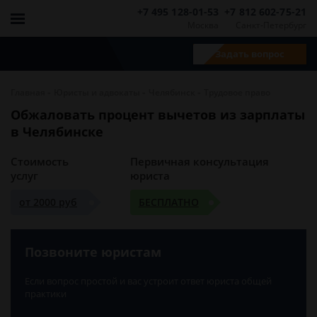
+7 495 128-01-53
+7 812 602-75-21
Москва
Санкт-Петербург
Задать вопрос
-
-
-
Главная
Юристы и адвокаты
Челябинск
Трудовое право
Обжаловать процент вычетов из зарплаты
в Челябинске
Стоимость
Первичная консультация
услуг
юриста
от 2000 руб
БЕСПЛАТНО
Позвоните юристам
Если вопрос простой и вас устроит ответ юриста общей
практики