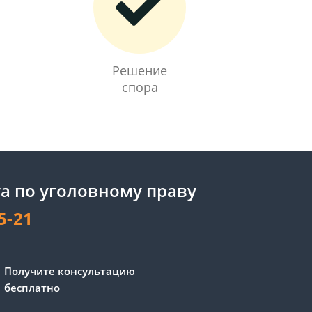
Решение
спора
а по уголовному праву
5-21
Сергей - юрист-консультант
Получите консультацию
Здравствуйте! Я дежурный
бесплатно
юрист-консультант сайта,
Сергей Юрьевич