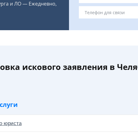
урга и ЛО — Ежедневно,
овка искового заявления в Чел
слуги
о юриста