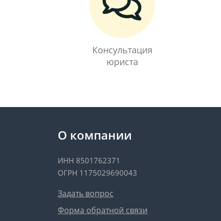
Консультация
юриста
О компании
ИНН 8501762371
ОГРН 1175029690043
Задать вопрос
Форма обратной связи