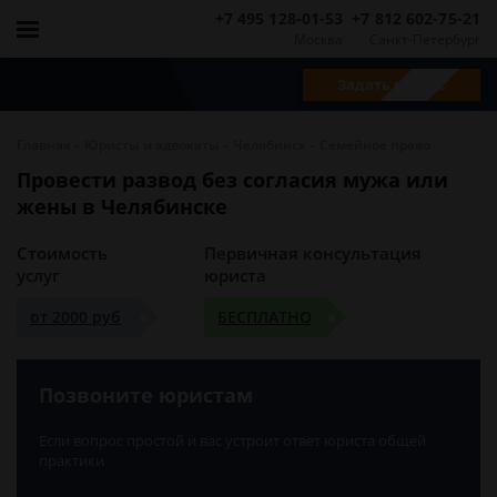
+7 495 128-01-53
+7 812 602-75-21
Москва
Санкт-Петербург
Задать вопрос
-
-
-
Главная
Юристы и адвокаты
Челябинск
Семейное право
Провести развод без согласия мужа или
жены в Челябинске
Стоимость
Первичная консультация
услуг
юриста
от 2000 руб
БЕСПЛАТНО
Позвоните юристам
Если вопрос простой и вас устроит ответ юриста общей
практики