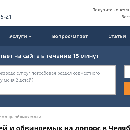
Получите консул
75-21
бес
Услуги
Вопрос/Ответ
Статьи
вет на сайте в течение 15 минут
омощь обвиняемым
й и обвиняемых на допрос в Челя