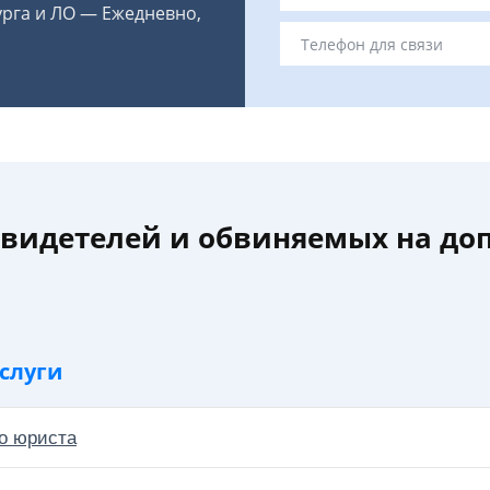
урга и ЛО — Ежедневно,
видетелей и обвиняемых на доп
слуги
о юриста