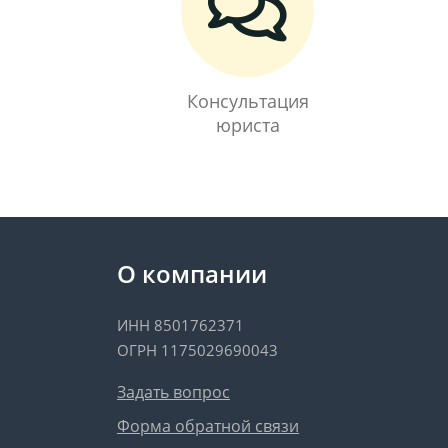
Консультация
юриста
О компании
ИНН 8501762371
ОГРН 1175029690043
Задать вопрос
Форма обратной связи