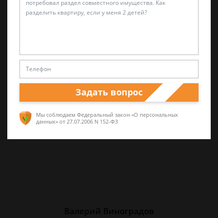
Лариса Матвиенко
Практикующий эксперт по УКРФ
Уголовные дела (суд, следствие) любой
сложности. Четкое правдивое изложение
Задать вопрос
перспектив спора и грамотная работа по
сбору доказательств. Работа на результат.
Мы соблюдаем Федеральный закон «О персональных
данных»
от 27.07.2006 N 152-ФЗ
Валерий Виноградов