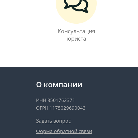
Консультация
юриста
О компании
ИНН 8501762371
ОГРН 1175029690043
Задать вопрос
Форма обратной связи