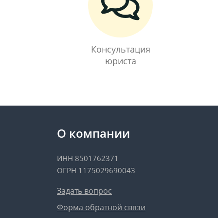
Консультация
юриста
О компании
ИНН 8501762371
ОГРН 1175029690043
Задать вопрос
Форма обратной связи