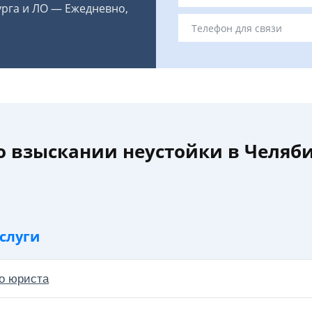
урга и ЛО — Ежедневно,
о взыскании неустойки в Челяб
слуги
о юриста