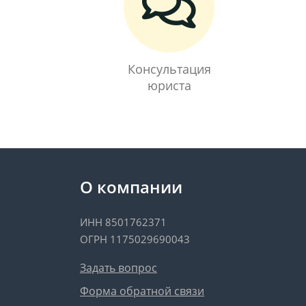
Консультация
юриста
О компании
ИНН 8501762371
ОГРН 1175029690043
Задать вопрос
Форма обратной связи