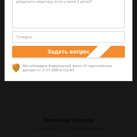
Лариса Матвиенко
Практикующий эксперт по УКРФ
Уголовные дела (суд, следствие) любой
сложности. Четкое правдивое изложение
перспектив спора и грамотная работа по
Задать вопрос
сбору доказательств. Работа на результат.
Мы соблюдаем Федеральный закон «О персональных
данных»
от 27.07.2006 N 152-ФЗ
Александр Захаров
Специалист по уголовным делам