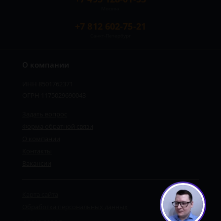
Москва
+7 812 602-75-21
Санкт-Петербург
О компании
ИНН 8501762371
ОГРН 1175029690043
Задать вопрос
Форма обратной связи
О компании
Контакты
Вакансии
Карта сайта
Обработка персональных данных