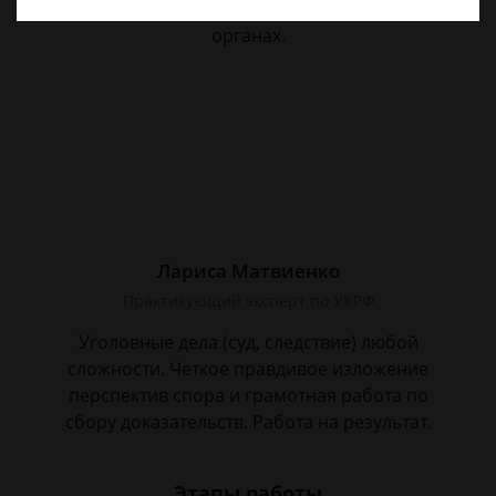
Большой стаж службы в следственных
органах.
Лариса Матвиенко
Практикующий эксперт по УКРФ
Уголовные дела (суд, следствие) любой
сложности. Четкое правдивое изложение
перспектив спора и грамотная работа по
сбору доказательств. Работа на результат.
Этапы работы