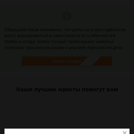
Обращаем Ваше внимание, что цены на услуги адвокатов
могут варьироваться в зависимости от особенностей
тяжбы и спора. Более точный прейскурант клиенты
получают при консультации и анализе перспектив дела.
Задать вопрос
Наши лучшие юристы помогут вам