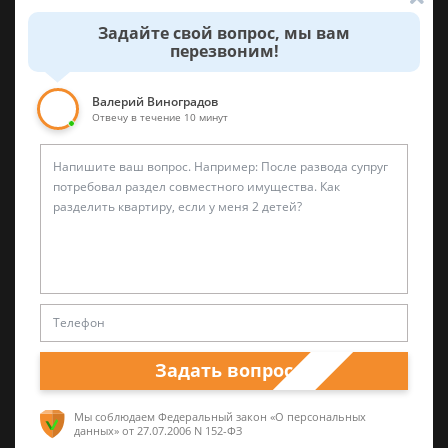
Задайте свой вопрос, мы вам
Александр Захаров
перезвоним!
Специалист по уголовным делам
Валерий Виноградов
5 лет опыта частной юридической практики,
Отвечу в течение 10 минут
а также работал в прокуратуре и
следственных органах
Валерий Виноградов
Задать вопрос
Старший юрист
Мы соблюдаем Федеральный закон «О персональных
Опыт работы частной практики почти 12 лет.
данных»
от 27.07.2006 N 152-ФЗ