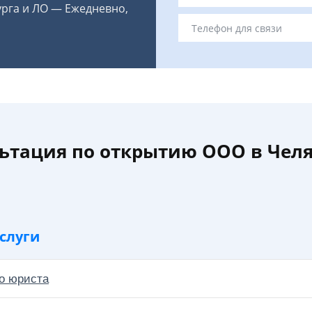
урга и ЛО — Ежедневно,
ьтация по открытию ООО в Чел
слуги
о юриста