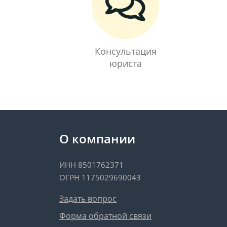
Консультация
юриста
О компании
ИНН 8501762371
ОГРН 1175029690043
Задать вопрос
Форма обратной связи